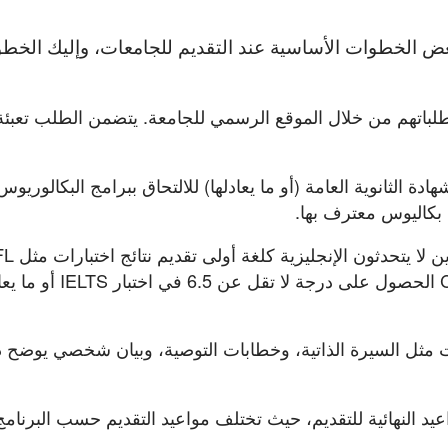
بعض الخطوات الأساسية عند التقديم للجامعات، وإليك الخط
 طلباتهم من خلال الموقع الرسمي للجامعة. يتضمن الطلب تعبئة
 الثانوية العامة (أو ما يعادلها) للالتحاق ببرامج البكالوريوس.
ة بكاليوس معترف بها.
: يجب على الطلاب الذي
أو IELTS. عادةً ما تشترط جامعة Clark University الحصول ع
ت مثل السيرة الذاتية، وخطابات التوصية، وبيان شخصي يوضح د
د النهائية للتقديم، حيث تختلف مواعيد التقديم حسب البرنامج