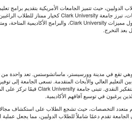
طلاب الدوليين، حيث تتميز الجامعات الأمريكية بتقديم برامج تعليم
متقدمة وبيئة أكاديمية ملهمة. ومن بين هذه الجامعات، تبرز جامعة Clark University كخيار ممتاز للطل
تحقيق طموحاتهم الأكاديمية. في هذا المقال، سنتناول مميزات Clark University، والبرامج الأكاديمية
 بعد التخرج.
ست جامعة Clark University في عام 1887، وهي تقع في مدينة وورسيستر، ماساتشوستس. تعد واحدة م
ن التعليم العالي والأبحاث المتقدمة. تسعى الجامعة إلى توفير 
تعليمية تحتفي بالتنوع الثقافي وتعزز من الابتكار والتفكير النقدي. تتبنى جامعة ersity
الذين يرغبون في توسيع آفاقهم الأكاديمية.
Clar بتركيزها على التعليم متعدد التخصصات، حيث تشجع الطلاب على استكشاف مجا
لجامعة تقدم دعمًا شاملاً للطلاب الدوليين، مما يجعل عملية ا