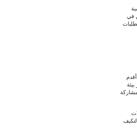
ية
اب الراغبين في
 المتاحة، ومتطلبات
ن أقدم
بيئة
Clark Univ قيمًا تركز على المشاركة
لات
لتكيف