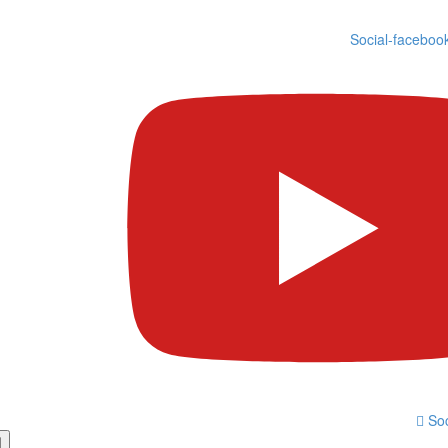
Social-faceboo
Soc
ا