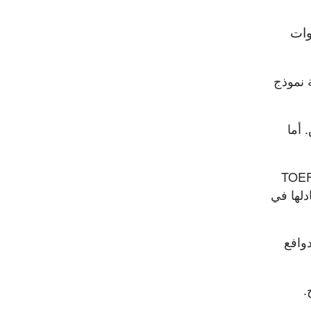
وات
 نموذج
 أما
ن لا يتحدثون الإنجليزية كلغة أولى تقديم نتائج اختبارات مثل TOEFL
لى درجة لا تقل عن 6.5 في اختبار IELTS أو ما يعادلها في
وافع
.