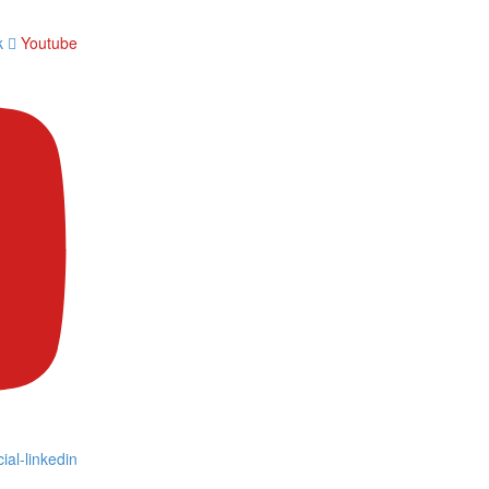
k
Youtube
ial-linkedin