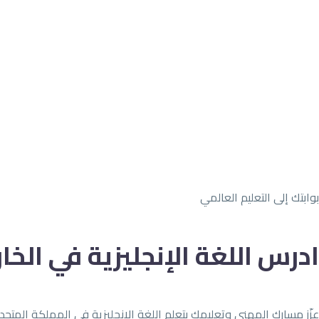
Social-linkedin
القائمة
الرئيسية
من نحن
خدماتنا
الوجهات الدراسية
الجامعات
المعاهد
تواصل معنا
ENGLISH
بوابتك إلى التعليم العالمي
ادرس اللغة الإنجليزية في ال
عزّز مسارك المهني وتعليمك بتعلم اللغة الإنجليزية في المملكة المتحدة،